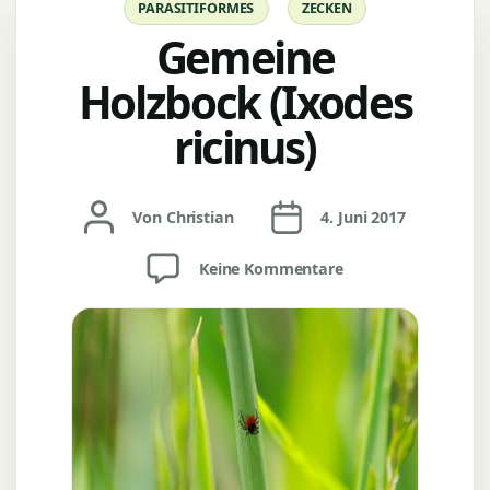
PARASITIFORMES
ZECKEN
Gemeine
Holzbock (Ixodes
ricinus)
Beitragsautor
Veröffentlichungsdatum
Von
Christian
4. Juni 2017
zu
Keine Kommentare
Gemeine
Holzbock
(Ixodes
ricinus)