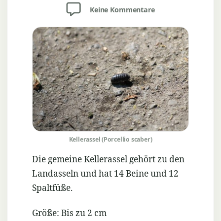
zu
Keine Kommentare
Kellerassel
(Porcellio
scaber)
Kellerassel (Porcellio scaber)
Die gemeine Kellerassel gehört zu den
Landasseln und hat 14 Beine und 12
Spaltfüße.
Größe: Bis zu 2 cm