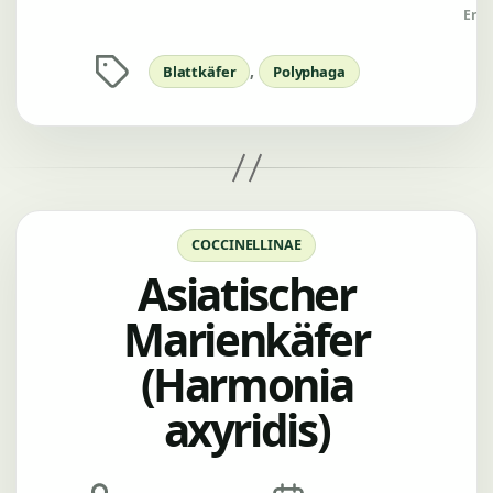
Erle
Schlagwörter
,
Blattkäfer
Polyphaga
Kategorien
COCCINELLINAE
Asiatischer
Marienkäfer
(Harmonia
axyridis)
Beitragsautor
Veröffentlichungsdatum