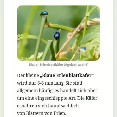
Blauer
Erlenblattkäfer
(Agelastica
alni)
Blauer Erlenblattkäfer (Agelastica alni)
Der kleine
„Blaue Erlenblattkäfer“
wird nur 6-8 mm lang. Sie sind
allgemein häufig, es handelt sich aber
um eine eingeschleppte Art. Die Käfer
ernähren sich hauptsächlich
von Blättern von Erlen.