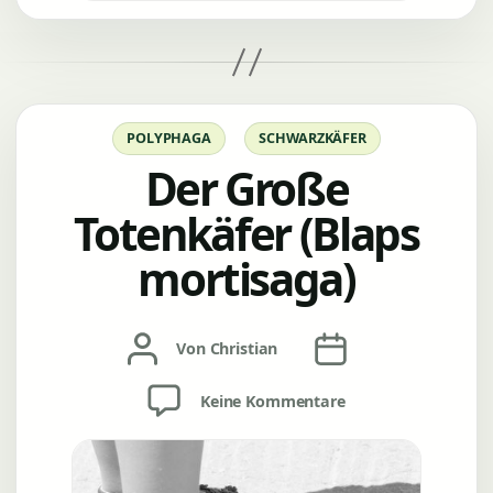
Kategorien
POLYPHAGA
SCHWARZKÄFER
Der Große
Totenkäfer (Blaps
mortisaga)
Beitragsautor
Veröffentlichungsda
Von
Christian
zu
Keine Kommentare
Der
Große
Totenkäfer
(Blaps