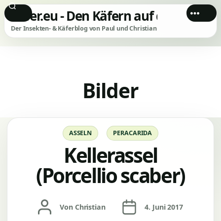
Käfer.eu - Den Käfern auf der Spur!
Der Insekten- & Käferblog von Paul und Christian
Bilder
Kategorien
ASSELN
PERACARIDA
Kellerassel
(Porcellio scaber)
Beitragsautor
Veröffentlichungsdatum
Von
Christian
4. Juni 2017