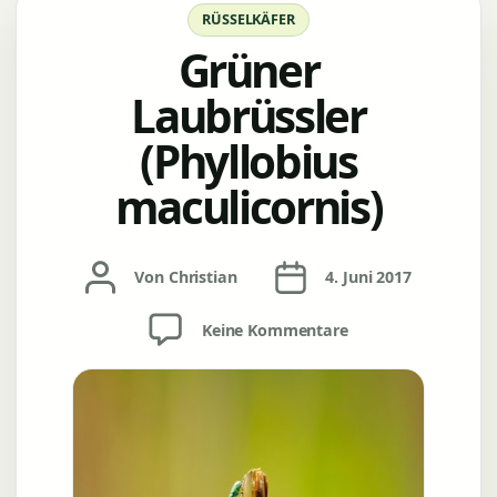
Kategorien
RÜSSELKÄFER
Grüner
Laubrüssler
(Phyllobius
maculicornis)
Beitragsautor
Veröffentlichungsdatum
Von
Christian
4. Juni 2017
zu
Keine Kommentare
Grüner
Laubrüssler
(Phyllobius
maculicornis)