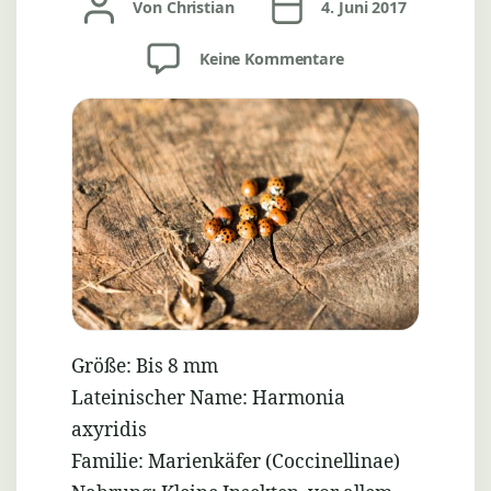
Von
Christian
4. Juni 2017
zu
Keine Kommentare
Asiatischer
Marienkäfer
(Harmonia
axyridis)
Größe: Bis 8 mm
Lateinischer Name: Harmonia
axyridis
Familie: Marienkäfer
(Coccinellinae)