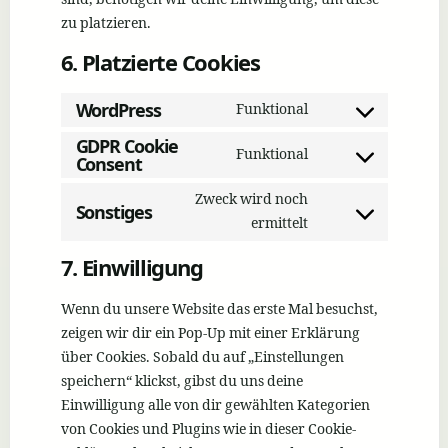
zu platzieren.
6. Platzierte Cookies
WordPress
Funktional
Consent
GDPR Cookie
Funktional
Consent
Consent
to
Zweck wird noch
Sonstiges
to
service
Consent
ermittelt
service
wordpres
7. Einwilligung
to
gdpr-
Wenn du unsere Website das erste Mal besuchst,
service
zeigen wir dir ein Pop-Up mit einer Erklärung
cookie-
über Cookies. Sobald du auf „Einstellungen
sonstiges
speichern“ klickst, gibst du uns deine
consent
Einwilligung alle von dir gewählten Kategorien
von Cookies und Plugins wie in dieser Cookie-