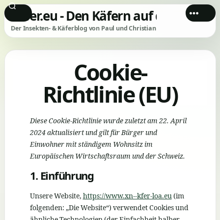
Käfer.eu - Den Käfern auf der Spur!
Der Insekten- & Käferblog von Paul und Christian
Cookie-
Richtlinie (EU)
Diese Cookie-Richtlinie wurde zuletzt am 22. April
2024 aktualisiert und gilt für Bürger und
Einwohner mit ständigem Wohnsitz im
Europäischen Wirtschaftsraum und der Schweiz.
1. Einführung
Unsere Website,
https://www.xn--kfer-loa.eu
(im
folgenden: „Die Website“) verwendet Cookies und
ähnliche Technologien (der Einfachheit halber