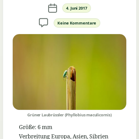
Veröffentlichungsdatum
4. Juni 2017
Keine Kommentare
zu
Grüner
Laubrüssler
(Phyllobius
maculicornis)
Grüner Laubrüssler (Phyllobius maculicornis)
Größe: 6 mm
Verbreitung Europa, Asien, Sibrien