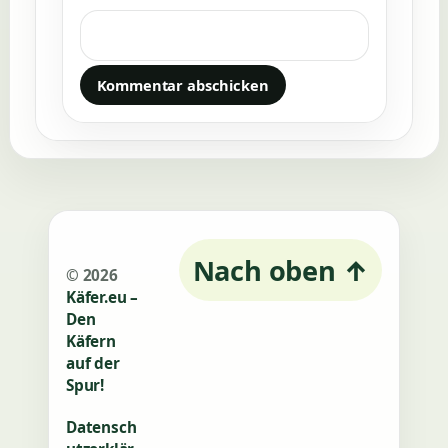
Nach oben
↑
© 2026
Käfer.eu –
Den
Käfern
auf der
Spur!
Datensch