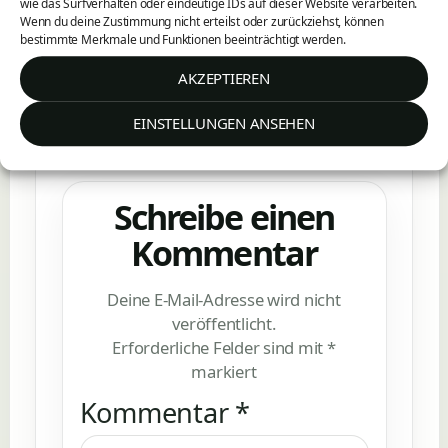
wie das Surfverhalten oder eindeutige IDs auf dieser Website verarbeiten.
→
Gemeine Holzbock (Ixodes ricinus)
Wenn du deine Zustimmung nicht erteilst oder zurückziehst, können
bestimmte Merkmale und Funktionen beeinträchtigt werden.
AKZEPTIEREN
EINSTELLUNGEN ANSEHEN
Schreibe einen
Kommentar
Deine E-Mail-Adresse wird nicht
veröffentlicht.
Erforderliche Felder sind mit
*
markiert
Kommentar
*