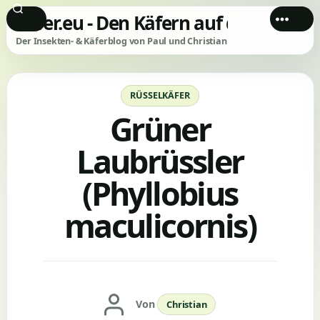
Käfer.eu - Den Käfern auf der Spur!
Der Insekten- & Käferblog von Paul und Christian
Kategorien
RÜSSELKÄFER
Grüner
Laubrüssler
(Phyllobius
maculicornis)
Beitragsautor
Von
Christian