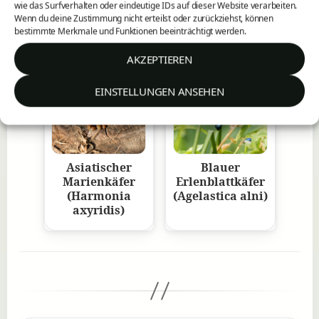
wie das Surfverhalten oder eindeutige IDs auf dieser Website verarbeiten.
Der Große
Gemeine
Wenn du deine Zustimmung nicht erteilst oder zurückziehst, können
Totenkäfer
Holzbock
bestimmte Merkmale und Funktionen beeinträchtigt werden.
(Blaps
(Ixodes ricinus)
mortisaga)
AKZEPTIEREN
EINSTELLUNGEN ANSEHEN
Asiatischer
Blauer
Marienkäfer
Erlenblattkäfer
(Harmonia
(Agelastica alni)
axyridis)