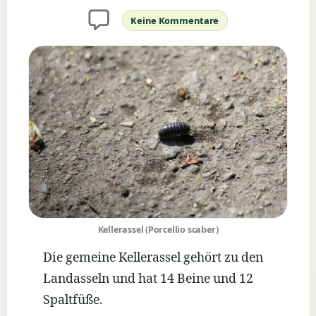
Keine Kommentare
zu
Kellerassel
(Porcellio
scaber)
Kellerassel (Porcellio scaber)
Die gemeine Kellerassel gehört zu den
Landasseln und hat 14 Beine und 12
Spaltfüße.