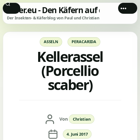
Käfer.eu - Den Käfern auf der Spur!
Der Insekten- & Käferblog von Paul und Christian
Kategorien
ASSELN
PERACARIDA
Kellerassel
(Porcellio
scaber)
Beitragsautor
Von
Christian
Veröffentlichungsdatum
4. Juni 2017