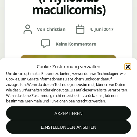
maculicornis)
Beitragsautor
Veröffentlichungsdatum
Von
Christian
4. Juni 2017
zu
Keine Kommentare
Grüner
Laubrüssler
(Phyllobius
Cookie-Zustimmung verwalten
maculicornis)
Um dir ein optimales Erlebnis zu bieten, verwenden wir Technologien wie
Cookies, um Geräteinformationen zu speichern und/oder darauf
zuzugreifen. Wenn du diesen Technologien zustimmst, können wir Daten
wie das Surfverhalten oder eindeutige IDs auf dieser Website verarbeiten.
Wenn du deine Zustimmung nicht erteilst oder zurückziehst, können
bestimmte Merkmale und Funktionen beeinträchtigt werden.
AKZEPTIEREN
Grüner Laubrüssler (Phyllobius
EINSTELLUNGEN ANSEHEN
maculicornis)