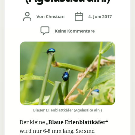
Beitragsautor
Veröffentlichungsdatum
Von
Christian
4. Juni 2017
zu
Keine Kommentare
Blauer
Erlenblattkäfer
(Agelastica
alni)
Blauer Erlenblattkäfer (Agelastica alni)
Der kleine
„Blaue Erlenblattkäfer“
wird nur 6-8 mm lang. Sie sind