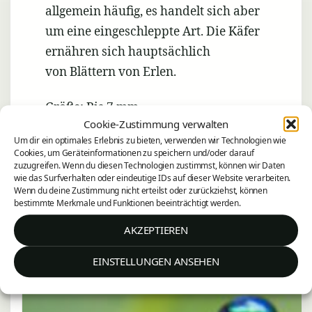
allgemein häufig, es handelt sich aber
um eine eingeschleppte Art. Die Käfer
ernähren sich hauptsächlich
von Blättern von Erlen.
Größe: Bis 7 mm
Cookie-Zustimmung verwalten
Lateinischer Name: Agelastica alni
Um dir ein optimales Erlebnis zu bieten, verwenden wir Technologien wie
Familie: Blattkäfer (Chrysomelidae)
Cookies, um Geräteinformationen zu speichern und/oder darauf
zuzugreifen. Wenn du diesen Technologien zustimmst, können wir Daten
Nahrung: Hauptsächlich Blätter von
wie das Surfverhalten oder eindeutige IDs auf dieser Website verarbeiten.
Erlen
Wenn du deine Zustimmung nicht erteilst oder zurückziehst, können
bestimmte Merkmale und Funktionen beeinträchtigt werden.
AKZEPTIEREN
EINSTELLUNGEN ANSEHEN